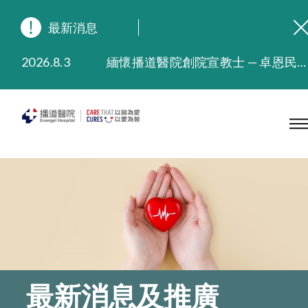
最新消息
2026.8.3
緬懷播道醫院創院宣教士 — 卓恩民醫生香港追思會
2026.3.20
晚間門診服務延長至晚上11時
2025.11.27
播道醫院為大埔火災受災人士提供全額資助情緒支援服務
2025.9.23
本院在暴雨或颱風警告信號 (包括黑色暴雨及8號或以上熱帶氣旋警告信號) 下，仍會維持有限度服務。如有查詢，可致電2711 5222。
2025.8.4
播道醫院體檢服務獲客戶正面評價
2025.7.21
播道醫院手機App已推出查閱病歷記錄及求診資料功能，請即下載
最新消息及推廣