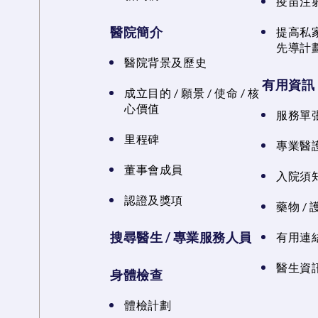
疫苗注
醫院簡介
提高私
先導計
醫院背景及歷史
有用資訊
成立目的 / 願景 / 使命 / 核
心價值
服務單
里程碑
專業醫
董事會成員
入院須知
認證及獎項
藥物 /
搜尋醫生 / 專業服務人員
有用連
醫生資訊
身體檢查
體檢計劃