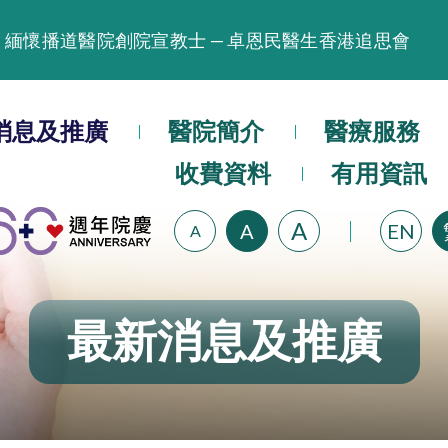
緬懷播道醫院創院宣教士 — 卓恩民醫生香港追思會
晚間門診服務延長至晚上11時
播道醫院為大埔火災受災人士提供全額資助情緒支援服
消息及推廣
醫院簡介
醫療服務
播道醫院體檢服務獲客戶正面評價
收費資料
有用資訊
播道醫院手機App已推出查閱病歷記錄及求診資料功能
A
A
EN
A
最新消息及推廣