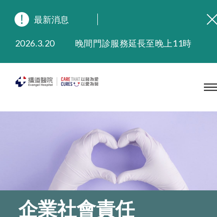
最新消息
2026.8.3
緬懷播道醫院創院宣教士 — 卓恩民醫生香港追思會
2026.3.20
晚間門診服務延長至晚上11時
2025.11.27
播道醫院為大埔火災受災人士提供全額資助情緒支援服務
2025.9.23
本院在暴雨或颱風警告信號 (包括黑色暴雨及8號或以上熱帶氣旋警告信號) 下，仍會維持有限度服務。如有查詢，可致電2711 5222。
2025.8.4
播道醫院體檢服務獲客戶正面評價
2025.7.21
播道醫院手機App已推出查閱病歷記錄及求診資料功能，請即下載
企業社會責任