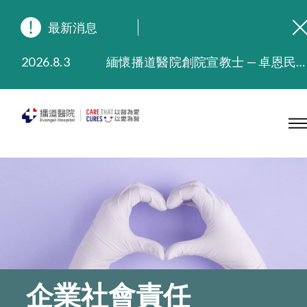
最新消息
2026.8.3
緬懷播道醫院創院宣教士 — 卓恩民醫生香港追思會
2026.3.20
晚間門診服務延長至晚上11時
2025.11.27
播道醫院為大埔火災受災人士提供全額資助情緒支援服務
2025.9.23
本院在暴雨或颱風警告信號 (包括黑色暴雨及8號或以上熱帶氣旋警告信號) 下，仍會維持有限度服務。如有查詢，可致電2711 5222。
2025.8.4
播道醫院體檢服務獲客戶正面評價
2025.7.21
播道醫院手機App已推出查閱病歷記錄及求診資料功能，請即下載
企業社會責任