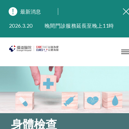
最新消息
2026.8.3
緬懷播道醫院創院宣教士 — 卓恩民醫生香港追思會
2026.3.20
晚間門診服務延長至晚上11時
2025.11.27
播道醫院為大埔火災受災人士提供全額資助情緒支援服務
2025.9.23
本院在暴雨或颱風警告信號 (包括黑色暴雨及8號或以上熱帶氣旋警告信號) 下，仍會維持有限度服務。如有查詢，可致電2711 5222。
2025.8.4
播道醫院體檢服務獲客戶正面評價
2025.7.21
播道醫院手機App已推出查閱病歷記錄及求診資料功能，請即下載
身體檢查