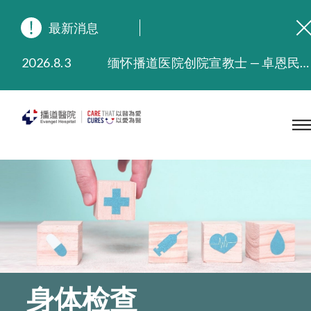
最新消息
2026.8.3
缅怀播道医院创院宣教士 — 卓恩民医生香港追思会
2026.3.20
晚间门诊服务延长至晚上11时
2025.11.27
播道医院为大埔火灾受灾人士提供全额资助情绪支援服务
2025.9.23
本院在暴雨或台风警告信号 (包括黑色暴雨及8号或以上热带气旋警告信号) 下，仍会维持有限度服务。如有查询，可致电2711 5222。
2025.8.4
播道医院体检服务获客户正面评价
2025.7.21
播道医院手机App已推出查阅病歷记录及求诊资料功能，请即下载
身体检查