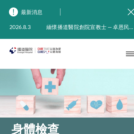
最新消息
2026.8.3
緬懷播道醫院創院宣教士 — 卓恩民醫生香港追思會
2026.3.20
晚間門診服務延長至晚上11時
2025.11.27
播道醫院為大埔火災受災人士提供全額資助情緒支援服務
2025.9.23
本院在暴雨或颱風警告信號 (包括黑色暴雨及8號或以上熱帶氣旋警告信號) 下，仍會維持有限度服務。如有查詢，可致電2711 5222。
2025.8.4
播道醫院體檢服務獲客戶正面評價
2025.7.21
播道醫院手機App已推出查閱病歷記錄及求診資料功能，請即下載
身體檢查