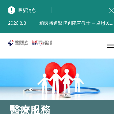
最新消息
2026.8.3
緬懷播道醫院創院宣教士 — 卓恩民醫生香港追思會
2026.3.20
晚間門診服務延長至晚上11時
2025.11.27
播道醫院為大埔火災受災人士提供全額資助情緒支援服務
2025.9.23
本院在暴雨或颱風警告信號 (包括黑色暴雨及8號或以上熱帶氣旋警告信號) 下，仍會維持有限度服務。如有查詢，可致電2711 5222。
2025.8.4
播道醫院體檢服務獲客戶正面評價
2025.7.21
播道醫院手機App已推出查閱病歷記錄及求診資料功能，請即下載
醫療服務