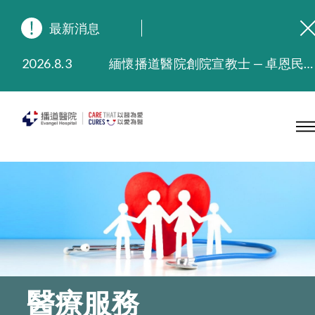
最新消息
2026.8.3
緬懷播道醫院創院宣教士 — 卓恩民醫生香港追思會
2026.3.20
晚間門診服務延長至晚上11時
2025.11.27
播道醫院為大埔火災受災人士提供全額資助情緒支援服務
2025.9.23
本院在暴雨或颱風警告信號 (包括黑色暴雨及8號或以上熱帶氣旋警告信號) 下，仍會維持有限度服務。如有查詢，可致電2711 5222。
2025.8.4
播道醫院體檢服務獲客戶正面評價
2025.7.21
播道醫院手機App已推出查閱病歷記錄及求診資料功能，請即下載
醫療服務