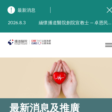
最新消息
2026.8.3
緬懷播道醫院創院宣教士 — 卓恩民醫生香港追思會
2026.3.20
晚間門診服務延長至晚上11時
2025.11.27
播道醫院為大埔火災受災人士提供全額資助情緒支援服務
2025.9.23
本院在暴雨或颱風警告信號 (包括黑色暴雨及8號或以上熱帶氣旋警告信號) 下，仍會維持有限度服務。如有查詢，可致電2711 5222。
2025.8.4
播道醫院體檢服務獲客戶正面評價
2025.7.21
播道醫院手機App已推出查閱病歷記錄及求診資料功能，請即下載
最新消息及推廣