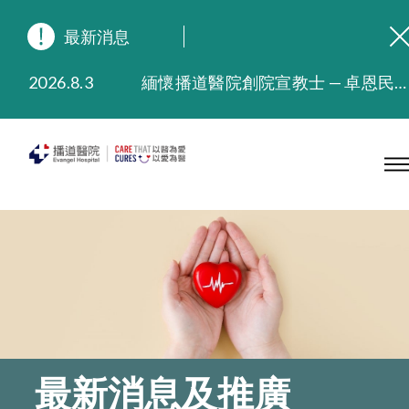
最新消息
2026.8.3
緬懷播道醫院創院宣教士 — 卓恩民醫生香港追思會
2026.3.20
晚間門診服務延長至晚上11時
2025.11.27
播道醫院為大埔火災受災人士提供全額資助情緒支援服務
2025.9.23
本院在暴雨或颱風警告信號 (包括黑色暴雨及8號或以上熱帶氣旋警告信號) 下，仍會維持有限度服務。如有查詢，可致電2711 5222。
2025.8.4
播道醫院體檢服務獲客戶正面評價
2025.7.21
播道醫院手機App已推出查閱病歷記錄及求診資料功能，請即下載
最新消息及推廣