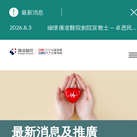
最新消息
2026.8.3
緬懷播道醫院創院宣教士 — 卓恩民醫生香港追思會
2026.3.20
晚間門診服務延長至晚上11時
2025.11.27
播道醫院為大埔火災受災人士提供全額資助情緒支援服務
2025.9.23
本院在暴雨或颱風警告信號 (包括黑色暴雨及8號或以上熱帶氣旋警告信號) 下，仍會維持有限度服務。如有查詢，可致電2711 5222。
2025.8.4
播道醫院體檢服務獲客戶正面評價
2025.7.21
播道醫院手機App已推出查閱病歷記錄及求診資料功能，請即下載
最新消息及推廣