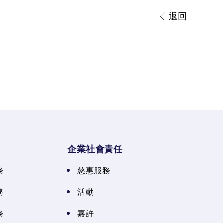
返回
企業社會責任
務
慈惠服務
務
活動
務
嘉許