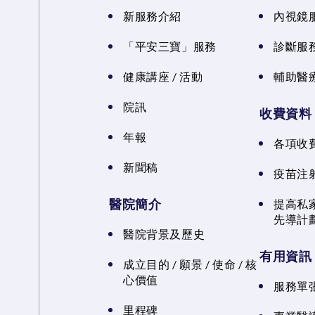
新服務介紹
內視鏡
「平安三寶」服務
診斷服
健康講座 / 活動
輔助醫
院訊
收費資料
年報
各項收
新聞稿
疫苗注
醫院簡介
提高私
先導計
醫院背景及歷史
有用資訊
成立目的 / 願景 / 使命 / 核
心價值
服務單
里程碑