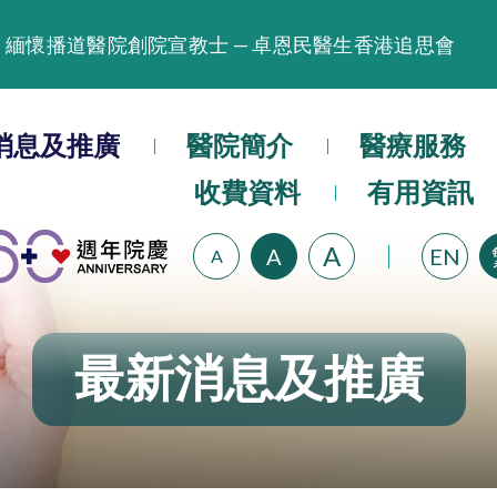
緬懷播道醫院創院宣教士 — 卓恩民醫生香港追思會
晚間門診服務延長至晚上11時
播道醫院為大埔火災受災人士提供全額資助情緒支援服
消息及推廣
醫院簡介
醫療服務
播道醫院體檢服務獲客戶正面評價
收費資料
有用資訊
播道醫院手機App已推出查閱病歷記錄及求診資料功能
A
A
EN
A
最新消息及推廣