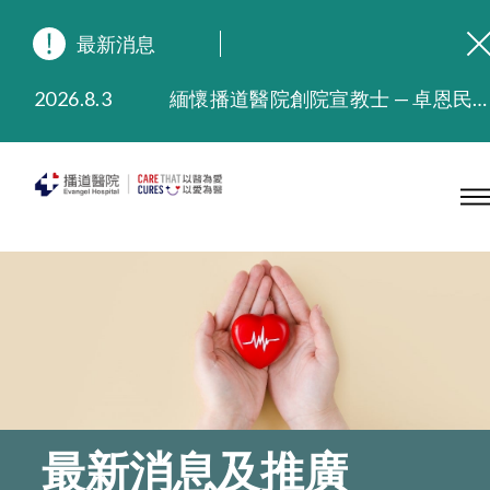
最新消息
2026.8.3
緬懷播道醫院創院宣教士 — 卓恩民醫生香港追思會
2026.3.20
晚間門診服務延長至晚上11時
2025.11.27
播道醫院為大埔火災受災人士提供全額資助情緒支援服務
2025.9.23
本院在暴雨或颱風警告信號 (包括黑色暴雨及8號或以上熱帶氣旋警告信號) 下，仍會維持有限度服務。如有查詢，可致電2711 5222。
2025.8.4
播道醫院體檢服務獲客戶正面評價
2025.7.21
播道醫院手機App已推出查閱病歷記錄及求診資料功能，請即下載
最新消息及推廣