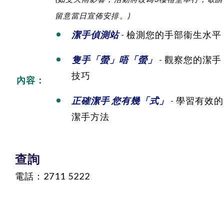
留意當日宣佈安排。)
潔手偵測站
-
檢測您的手部衞生水平
隻手「螢」唔「螢」
-
觀察您的潔手
技巧
內容：
正確潔手 您有幾「式」
-
學習有效的
潔手方法
查詢
電話：
2711 5222