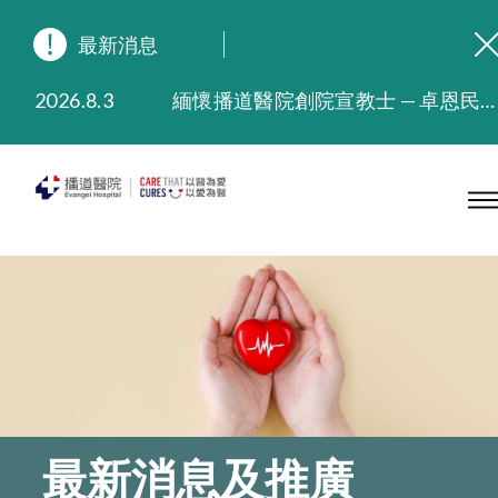
最新消息
2026.8.3
緬懷播道醫院創院宣教士 — 卓恩民醫生香港追思會
2026.3.20
晚間門診服務延長至晚上11時
2025.11.27
播道醫院為大埔火災受災人士提供全額資助情緒支援服務
2025.9.23
本院在暴雨或颱風警告信號 (包括黑色暴雨及8號或以上熱帶氣旋警告信號) 下，仍會維持有限度服務。如有查詢，可致電2711 5222。
2025.8.4
播道醫院體檢服務獲客戶正面評價
2025.7.21
播道醫院手機App已推出查閱病歷記錄及求診資料功能，請即下載
最新消息及推廣