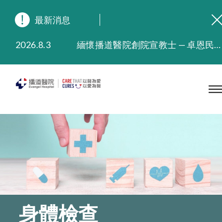
最新消息
2026.8.3
緬懷播道醫院創院宣教士 — 卓恩民醫生香港追思會
2026.3.20
晚間門診服務延長至晚上11時
2025.11.27
播道醫院為大埔火災受災人士提供全額資助情緒支援服務
2025.9.23
本院在暴雨或颱風警告信號 (包括黑色暴雨及8號或以上熱帶氣旋警告信號) 下，仍會維持有限度服務。如有查詢，可致電2711 5222。
2025.8.4
播道醫院體檢服務獲客戶正面評價
2025.7.21
播道醫院手機App已推出查閱病歷記錄及求診資料功能，請即下載
身體檢查