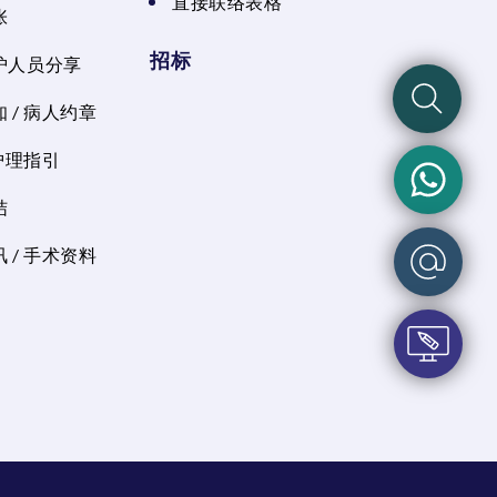
直接联络表格
张
招标
护人员分享
 / 病人约章
 护理指引
结
 / 手术资料