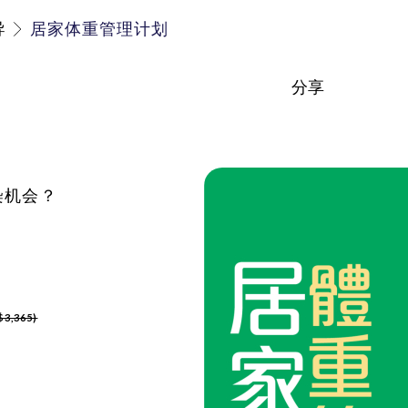
导
居家体重管理计划
分享
染机会？
3,365)