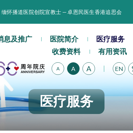
缅怀播道医院创院宣教士 — 卓恩民医生香港追思会
晚间门诊服务延长至晚上11时
播道医院为大埔火灾受灾人士提供全额资助情绪支援服
消息及推广
医院简介
医疗服务
播道医院体检服务获客户正面评价
收费资料
有用资讯
播道医院手机App已推出查阅病歷记录及求诊资料功能
A
A
EN
A
医疗服务