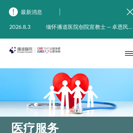
最新消息
2026.8.3
缅怀播道医院创院宣教士 — 卓恩民医生香港追思会
2026.3.20
晚间门诊服务延长至晚上11时
2025.11.27
播道医院为大埔火灾受灾人士提供全额资助情绪支援服务
2025.9.23
本院在暴雨或台风警告信号 (包括黑色暴雨及8号或以上热带气旋警告信号) 下，仍会维持有限度服务。如有查询，可致电2711 5222。
2025.8.4
播道医院体检服务获客户正面评价
2025.7.21
播道医院手机App已推出查阅病歷记录及求诊资料功能，请即下载
医疗服务