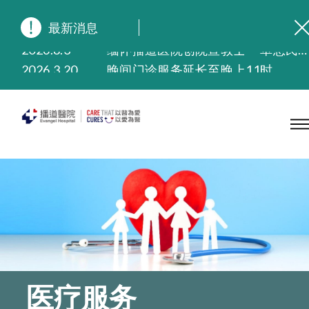
最新消息
2026.8.3
缅怀播道医院创院宣教士 — 卓恩民医生香港追思会
2026.3.20
晚间门诊服务延长至晚上11时
2025.11.27
播道医院为大埔火灾受灾人士提供全额资助情绪支援服务
2025.9.23
本院在暴雨或台风警告信号 (包括黑色暴雨及8号或以上热带气旋警告信号) 下，仍会维持有限度服务。如有查询，可致电2711 5222。
2025.8.4
播道医院体检服务获客户正面评价
2025.7.21
播道医院手机App已推出查阅病歷记录及求诊资料功能，请即下载
医疗服务