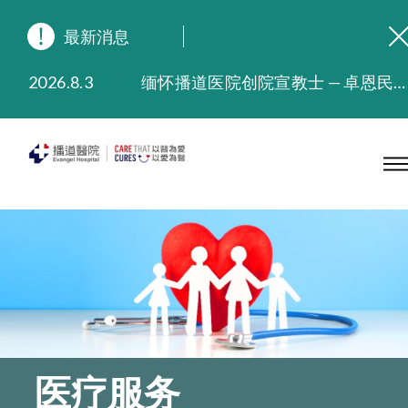
最新消息
2026.8.3
缅怀播道医院创院宣教士 — 卓恩民医生香港追思会
2026.3.20
晚间门诊服务延长至晚上11时
2025.11.27
播道医院为大埔火灾受灾人士提供全额资助情绪支援服务
2025.9.23
本院在暴雨或台风警告信号 (包括黑色暴雨及8号或以上热带气旋警告信号) 下，仍会维持有限度服务。如有查询，可致电2711 5222。
2025.8.4
播道医院体检服务获客户正面评价
2025.7.21
播道医院手机App已推出查阅病歷记录及求诊资料功能，请即下载
医疗服务