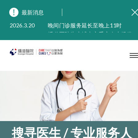
2026.8.3
缅怀播道医院创院宣教士 — 卓恩民医生香港追思会
最新消息
2026.3.20
晚间门诊服务延长至晚上11时
2025.11.27
播道医院为大埔火灾受灾人士提供全额资助情绪支援服务
2025.9.23
本院在暴雨或台风警告信号 (包括黑色暴雨及8号或以上热带气旋警告信号) 下，仍会维持有限度服务。如有查询，可致电2711 5222。
2025.8.4
播道医院体检服务获客户正面评价
2025.7.21
播道医院手机App已推出查阅病歷记录及求诊资料功能，请即下载
搜寻医生 / 专业服务人