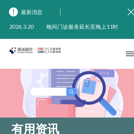
最新消息
2026.8.3
缅怀播道医院创院宣教士 — 卓恩民医生香港追思会
2026.3.20
晚间门诊服务延长至晚上11时
2025.11.27
播道医院为大埔火灾受灾人士提供全额资助情绪支援服务
2025.9.23
本院在暴雨或台风警告信号 (包括黑色暴雨及8号或以上热带气旋警告信号) 下，仍会维持有限度服务。如有查询，可致电2711 5222。
2025.8.4
播道医院体检服务获客户正面评价
2025.7.21
播道医院手机App已推出查阅病歷记录及求诊资料功能，请即下载
有用资讯