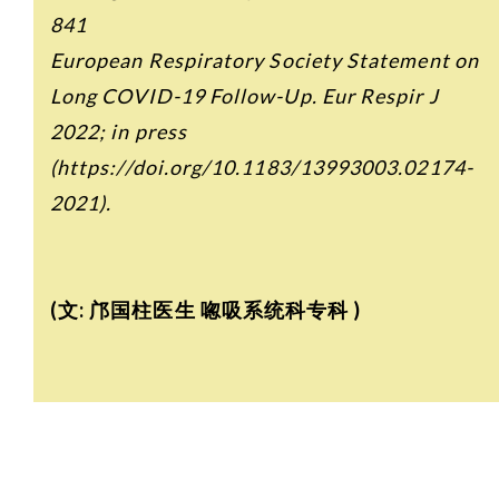
841
European Respiratory Society Statement on
Long COVID-19 Follow-Up. Eur Respir J
2022; in press
(https://doi.org/10.1183/13993003.02174-
2021).
(文:
邝国柱医生 唿吸系统科专科 )