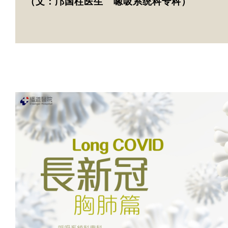
（文：邝国柱医生 唿吸系统科专科）