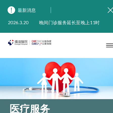
最新消息
2026.8.3
缅怀播道医院创院宣教士 — 卓恩民医生香港追思会
2026.3.20
晚间门诊服务延长至晚上11时
2025.11.27
播道医院为大埔火灾受灾人士提供全额资助情绪支援服务
2025.9.23
本院在暴雨或台风警告信号 (包括黑色暴雨及8号或以上热带气旋警告信号) 下，仍会维持有限度服务。如有查询，可致电2711 5222。
2025.8.4
播道医院体检服务获客户正面评价
2025.7.21
播道医院手机App已推出查阅病歷记录及求诊资料功能，请即下载
医疗服务