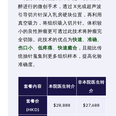
醉进行的微创手术，透过 X光或超声波
引导切片针深入乳房硬块位置，再利用
真空吸力，将组织吸入切片针。体积较
小的良性肿瘤更可透过此技术将肿瘤完
全切除。此技术的优点为
快速
、
准确
、
伤口小
、
低疼痛
、
快速癒合
，且能比传
统抽针蒐集到更多组织样本，提高化验
准确度。
非本院医生转
套餐内容
本院医生转介
介
套餐价
$28,888
$27,688
(HKD)