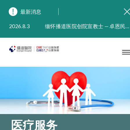
最新消息
2026.8.3
缅怀播道医院创院宣教士 — 卓恩民医生香港追思会
2026.3.20
晚间门诊服务延长至晚上11时
2025.11.27
播道医院为大埔火灾受灾人士提供全额资助情绪支援服务
2025.9.23
本院在暴雨或台风警告信号 (包括黑色暴雨及8号或以上热带气旋警告信号) 下，仍会维持有限度服务。如有查询，可致电2711 5222。
2025.8.4
播道医院体检服务获客户正面评价
2025.7.21
播道医院手机App已推出查阅病歷记录及求诊资料功能，请即下载
医疗服务