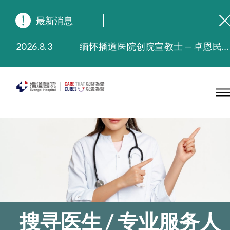
最新消息
2026.8.3
缅怀播道医院创院宣教士 — 卓恩民医生香港追思会
2026.3.20
晚间门诊服务延长至晚上11时
2025.11.27
播道医院为大埔火灾受灾人士提供全额资助情绪支援服务
2025.9.23
本院在暴雨或台风警告信号 (包括黑色暴雨及8号或以上热带气旋警告信号) 下，仍会维持有限度服务。如有查询，可致电2711 5222。
2025.8.4
播道医院体检服务获客户正面评价
2025.7.21
播道医院手机App已推出查阅病歷记录及求诊资料功能，请即下载
搜寻医生 / 专业服务人