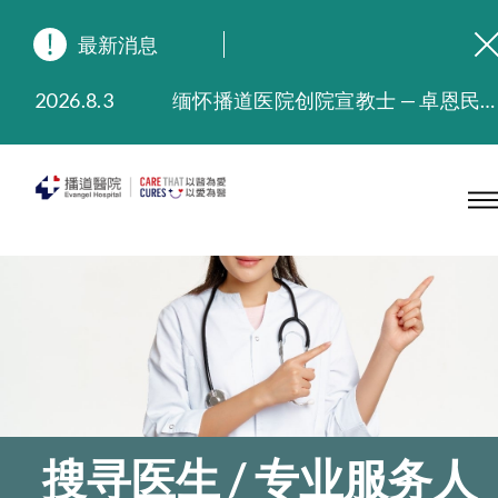
最新消息
2026.8.3
缅怀播道医院创院宣教士 — 卓恩民医生香港追思会
2026.3.20
晚间门诊服务延长至晚上11时
2025.11.27
播道医院为大埔火灾受灾人士提供全额资助情绪支援服务
2025.9.23
本院在暴雨或台风警告信号 (包括黑色暴雨及8号或以上热带气旋警告信号) 下，仍会维持有限度服务。如有查询，可致电2711 5222。
2025.8.4
播道医院体检服务获客户正面评价
2025.7.21
播道医院手机App已推出查阅病歷记录及求诊资料功能，请即下载
搜寻医生 / 专业服务人