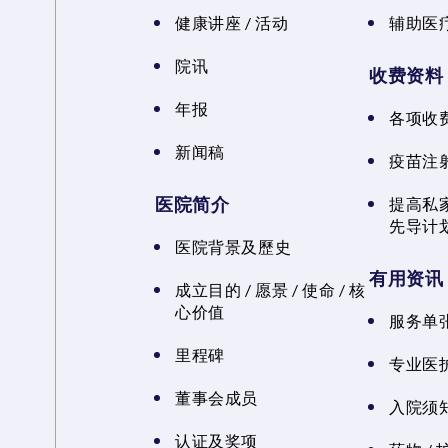
健康讲座 / 活动
辅助医
院讯
收费资料
年报
各项收
新闻稿
疫苗注
医院简介
提高私
先导计
医院背景及歷史
有用资讯
成立目的 / 愿景 / 使命 / 核
心价值
服务单
里程碑
专业医
董事会成员
入院须知
认证及奖项