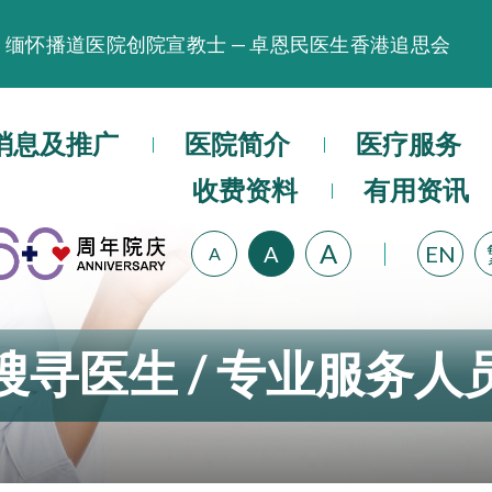
缅怀播道医院创院宣教士 — 卓恩民医生香港追思会
晚间门诊服务延长至晚上11时
播道医院为大埔火灾受灾人士提供全额资助情绪支援服
消息及推广
医院简介
医疗服务
播道医院体检服务获客户正面评价
收费资料
有用资讯
播道医院手机App已推出查阅病歷记录及求诊资料功能
A
A
EN
A
搜寻医生 / 专业服务人