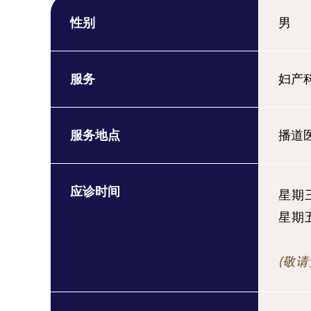
性别
男
服务
妇产
服务地点
播道
应诊时间
星期三 
星期五 
(敬请