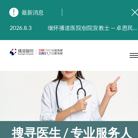
最新消息
2026.8.3
缅怀播道医院创院宣教士 — 卓恩民医生香港追思会
2026.3.20
晚间门诊服务延长至晚上11时
2025.11.27
播道医院为大埔火灾受灾人士提供全额资助情绪支援服务
2025.9.23
本院在暴雨或台风警告信号 (包括黑色暴雨及8号或以上热带气旋警告信号) 下，仍会维持有限度服务。如有查询，可致电2711 5222。
2025.8.4
播道医院体检服务获客户正面评价
2025.7.21
播道医院手机App已推出查阅病歷记录及求诊资料功能，请即下载
搜寻医生 / 专业服务人