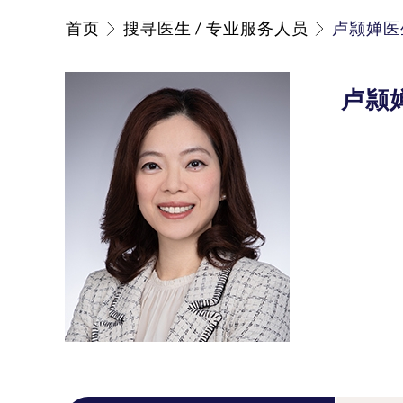
首页
搜寻医生 / 专业服务人员
卢颕婵医
卢颕