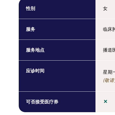
性别
女
服务
临床
服务地点
播道
应诊时间
星期
(敬请
可否接受医疗券