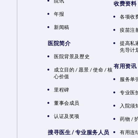
院讯
收费资料
年报
各项收
新闻稿
疫苗注
医院简介
提高私
先导计
医院背景及歷史
有用资讯
成立目的 / 愿景 / 使命 / 核
心价值
服务单
里程碑
专业医
董事会成员
入院须知
认证及奖项
药物 /
搜寻医生 / 专业服务人员
有用连