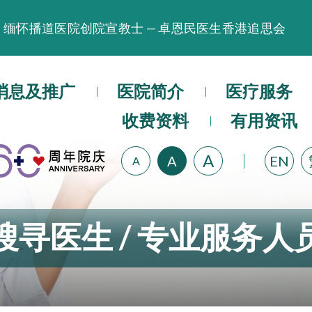
缅怀播道医院创院宣教士 — 卓恩民医生香港追思会
晚间门诊服务延长至晚上11时
播道医院为大埔火灾受灾人士提供全额资助情绪支援服
消息及推广
医院简介
医疗服务
播道医院体检服务获客户正面评价
收费资料
有用资讯
播道医院手机App已推出查阅病歷记录及求诊资料功能
A
A
EN
A
搜寻医生 / 专业服务人