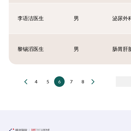
李语洁医生
男
泌尿外
黎锡滔医生
男
肠胃肝
4
5
6
7
8