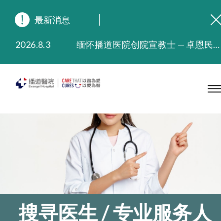
最新消息
2026.8.3
缅怀播道医院创院宣教士 — 卓恩民医生香港追思会
2026.3.20
晚间门诊服务延长至晚上11时
2025.11.27
播道医院为大埔火灾受灾人士提供全额资助情绪支援服务
2025.9.23
本院在暴雨或台风警告信号 (包括黑色暴雨及8号或以上热带气旋警告信号) 下，仍会维持有限度服务。如有查询，可致电2711 5222。
2025.8.4
播道医院体检服务获客户正面评价
2025.7.21
播道医院手机App已推出查阅病歷记录及求诊资料功能，请即下载
搜寻医生 / 专业服务人