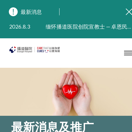
最新消息
2026.8.3
缅怀播道医院创院宣教士 — 卓恩民医生香港追思会
2026.3.20
晚间门诊服务延长至晚上11时
2025.11.27
播道医院为大埔火灾受灾人士提供全额资助情绪支援服务
2025.9.23
本院在暴雨或台风警告信号 (包括黑色暴雨及8号或以上热带气旋警告信号) 下，仍会维持有限度服务。如有查询，可致电2711 5222。
2025.8.4
播道医院体检服务获客户正面评价
2025.7.21
播道医院手机App已推出查阅病歷记录及求诊资料功能，请即下载
最新消息及推广