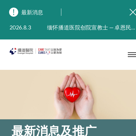
最新消息
2026.8.3
缅怀播道医院创院宣教士 — 卓恩民医生香港追思会
2026.3.20
晚间门诊服务延长至晚上11时
2025.11.27
播道医院为大埔火灾受灾人士提供全额资助情绪支援服务
2025.9.23
本院在暴雨或台风警告信号 (包括黑色暴雨及8号或以上热带气旋警告信号) 下，仍会维持有限度服务。如有查询，可致电2711 5222。
2025.8.4
播道医院体检服务获客户正面评价
2025.7.21
播道医院手机App已推出查阅病歷记录及求诊资料功能，请即下载
最新消息及推广