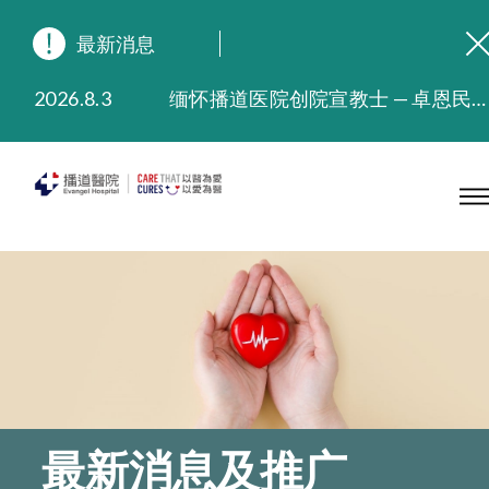
最新消息
2026.8.3
缅怀播道医院创院宣教士 — 卓恩民医生香港追思会
2026.3.20
晚间门诊服务延长至晚上11时
2025.11.27
播道医院为大埔火灾受灾人士提供全额资助情绪支援服务
2025.9.23
本院在暴雨或台风警告信号 (包括黑色暴雨及8号或以上热带气旋警告信号) 下，仍会维持有限度服务。如有查询，可致电2711 5222。
2025.8.4
播道医院体检服务获客户正面评价
2025.7.21
播道医院手机App已推出查阅病歷记录及求诊资料功能，请即下载
最新消息及推广