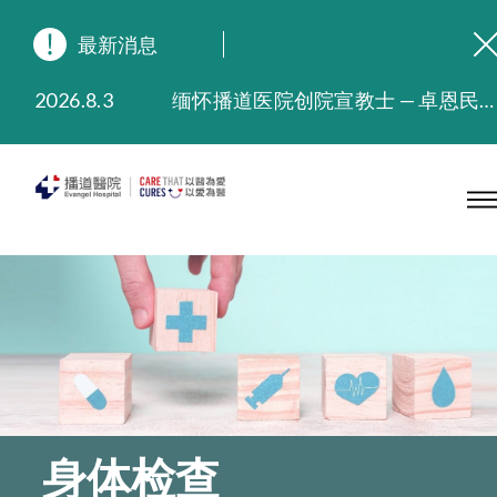
最新消息
2026.8.3
缅怀播道医院创院宣教士 — 卓恩民医生香港追思会
2026.3.20
晚间门诊服务延长至晚上11时
2025.11.27
播道医院为大埔火灾受灾人士提供全额资助情绪支援服务
2025.9.23
本院在暴雨或台风警告信号 (包括黑色暴雨及8号或以上热带气旋警告信号) 下，仍会维持有限度服务。如有查询，可致电2711 5222。
2025.8.4
播道医院体检服务获客户正面评价
2025.7.21
播道医院手机App已推出查阅病歷记录及求诊资料功能，请即下载
身体检查