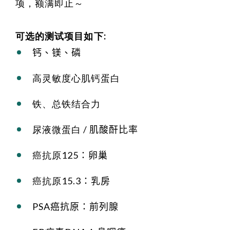
项，额满即止～
可选的测试项目如下:
钙、镁、磷
高灵敏度心肌钙蛋白
铁、总铁结合力
尿液微蛋白
/
肌酸酐比率
癌抗原
125
：卵巢
癌抗原
15.3
：乳房
PSA
癌抗原：前列腺