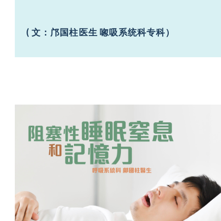
( 文：邝国柱医生 唿吸系统科专科）