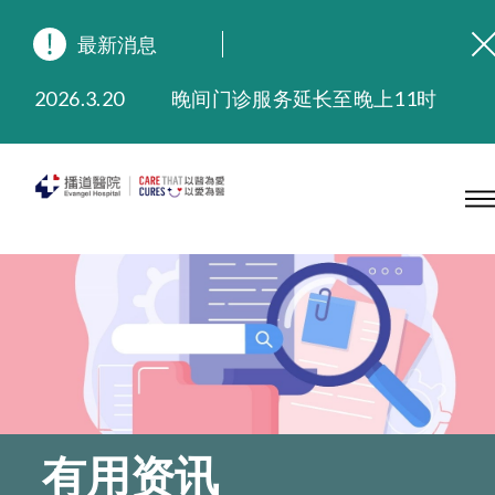
最新消息
2026.8.3
缅怀播道医院创院宣教士 — 卓恩民医生香港追思会
2026.3.20
晚间门诊服务延长至晚上11时
2025.11.27
播道医院为大埔火灾受灾人士提供全额资助情绪支援服务
2025.9.23
本院在暴雨或台风警告信号 (包括黑色暴雨及8号或以上热带气旋警告信号) 下，仍会维持有限度服务。如有查询，可致电2711 5222。
2025.8.4
播道医院体检服务获客户正面评价
2025.7.21
播道医院手机App已推出查阅病歷记录及求诊资料功能，请即下载
有用资讯