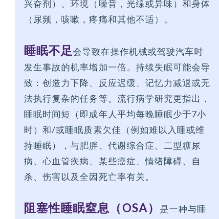
兴奋剂）、环境（噪音，光缐或异味）和身体
（尿频，咳嗽，疼痛和其他不适）。
睡眠不足
会导致在操作机械或驾驶汽车时
发生事故的机率增加一倍。持续失眠可能会导
致：创造力下降、反应迟缓、记忆力减退或无
法执行复杂的任务等。流行病学研究更指出，
睡眠时间短（即成年人平均每晚睡眠少于7小
时）和/或睡眠质素欠佳（例如难以入睡或维
持睡眠），与肥胖、代谢综合症、二型糖尿
病、心血管疾病、某些癌症、情绪障碍、自
杀、伤害以及全因死亡率有关。
阻塞性睡眠窒息（OSA）
是一种与睡