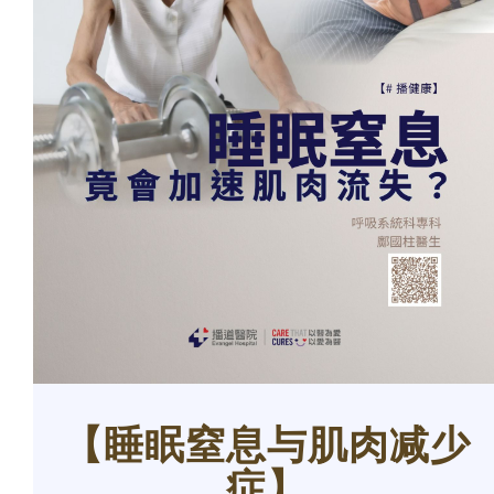
【
睡眠窒息与肌肉减少
症
】