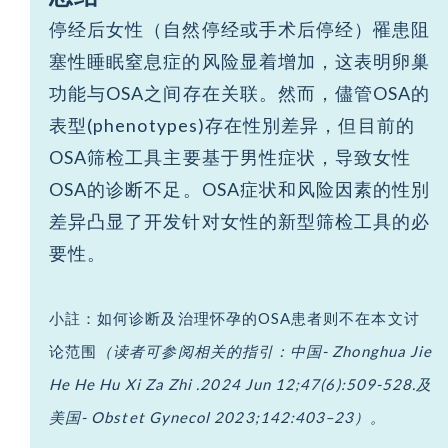
停经后女性（自然停经或手术后停经）罹患阻
塞性睡眠窒息症的风险显着增加，这表明卵巢
功能与OSA之间存在关联。然而，儘管OSA的
表型(phenotypes)存在性別差异，但目前的
OSA筛检工具主要基于男性症状，导致女性
OSA的诊断不足。OSA症状和风险因素的性別
差异凸显了开发针对女性的新型筛检工具的必
要性。
小註：如何诊断及治理怀孕的OSA患者则不在本文讨
论范围
（读者可参阅相关的指引：中国
-
Zhonghua Jie
He He Hu Xi Za Zhi .2024 Jun 12;47(6):509-528.及
美国
- Obstet Gynecol 2023;142:403–23）。