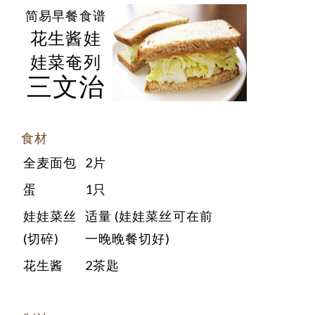
简易早餐食谱
花生酱娃
娃菜奄列
三文治
食材
全麦面包
2片
蛋
1只
娃娃菜丝
适量 (娃娃菜丝可在前
(切碎)
一晚晚餐切好)
花生酱
2茶匙