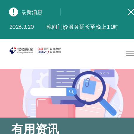
最新消息
2026.8.3
缅怀播道医院创院宣教士 — 卓恩民医生香港追思会
2026.3.20
晚间门诊服务延长至晚上11时
2025.11.27
播道医院为大埔火灾受灾人士提供全额资助情绪支援服务
2025.9.23
本院在暴雨或台风警告信号 (包括黑色暴雨及8号或以上热带气旋警告信号) 下，仍会维持有限度服务。如有查询，可致电2711 5222。
2025.8.4
播道医院体检服务获客户正面评价
2025.7.21
播道医院手机App已推出查阅病歷记录及求诊资料功能，请即下载
有用资讯