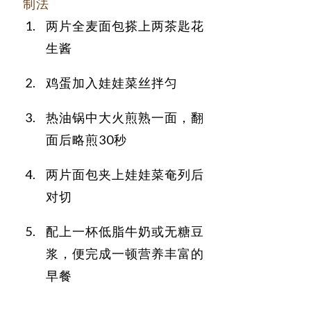
制法
两片全麦面包搽上两茶匙花
生酱
鸡蛋加入娃娃菜丝拌匀
热油锅中大火煎熟一面，翻
面后略煎30秒
两片面包夹上娃娃菜奄列后
对切
配上一杯低脂牛奶或无糖豆
浆，便完成一顿营养丰富的
早餐