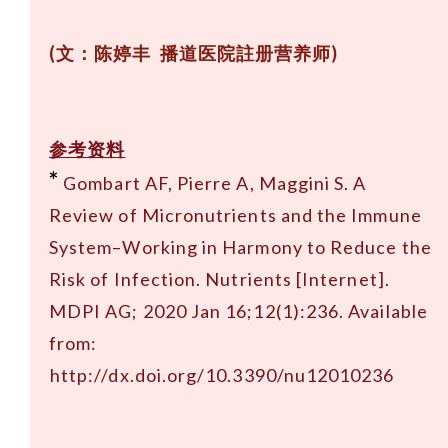
(文：陈婷丰 播道医院註册营养师)
参考资料
*
Gombart AF, Pierre A, Maggini S. A
Review of Micronutrients and the Immune
System–Working in Harmony to Reduce the
Risk of Infection. Nutrients [Internet].
MDPI AG; 2020 Jan 16;12(1):236. Available
from:
http://dx.doi.org/10.3390/nu12010236