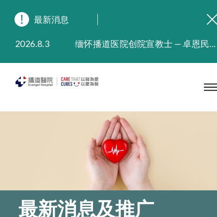
最新消息
2026.8.3
缅怀播道医院创院宣教士 — 卓恩民医生香港追思会
2026.3.20
晚间门诊服务延长至晚上11时
2025.11.27
播道医院为大埔火灾受灾人士提供全额资助情绪支援服务
2025.9.23
本院在暴雨或台风警告信号 (包括黑色暴雨及8号或以上热带气旋警告信号) 下，仍会维持有限度服务。如有查询，可致电2711 5222。
2025.8.4
播道医院体检服务获客户正面评价
2025.7.21
播道医院手机App已推出查阅病歷记录及求诊资料功能，请即下载
最新消息及推广