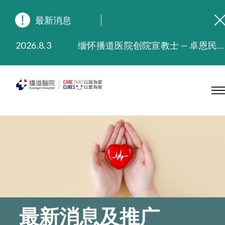
最新消息
2026.8.3
缅怀播道医院创院宣教士 — 卓恩民医生香港追思会
2026.3.20
晚间门诊服务延长至晚上11时
2025.11.27
播道医院为大埔火灾受灾人士提供全额资助情绪支援服务
2025.9.23
本院在暴雨或台风警告信号 (包括黑色暴雨及8号或以上热带气旋警告信号) 下，仍会维持有限度服务。如有查询，可致电2711 5222。
2025.8.4
播道医院体检服务获客户正面评价
2025.7.21
播道医院手机App已推出查阅病歷记录及求诊资料功能，请即下载
最新消息及推广