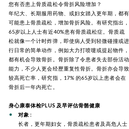
您有否患上骨质疏松令骨折风险增加？
年纪大、长期服用药物、或妇女踏入更年期，都
可能患上骨质疏松，增加骨折风险。有研究指出
65
岁以上人士有近
40%
患有骨质疏松症。骨质疏
松就像一个计时炸弹，即使病人受到轻微碰撞或
行日常的简单动作，例如大力打喷嚏或提起物件
都有机会导致骨折。骨折除了令患者失去部份活
能力，不少人更会经歷重复性骨折。骨折亦会导
较高死亡率，研究指，
17%
的
65
岁以上患者会在
骨折后一年内死亡。
身心康泰体检PLUS 及早评估骨骼健康
对象
:
长者，更年期妇女，骨质疏松患者及高危人士