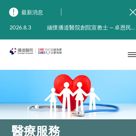
最新消息
2026.8.3
緬懷播道醫院創院宣教士 — 卓恩民醫生香港追思會
2026.3.20
晚間門診服務延長至晚上11時
2025.11.27
播道醫院為大埔火災受災人士提供全額資助情緒支援服務
2025.9.23
本院在暴雨或颱風警告信號 (包括黑色暴雨及8號或以上熱帶氣旋警告信號) 下，仍會維持有限度服務。如有查詢，可致電2711 5222。
2025.8.4
播道醫院體檢服務獲客戶正面評價
2025.7.21
播道醫院手機App已推出查閱病歷記錄及求診資料功能，請即下載
醫療服務