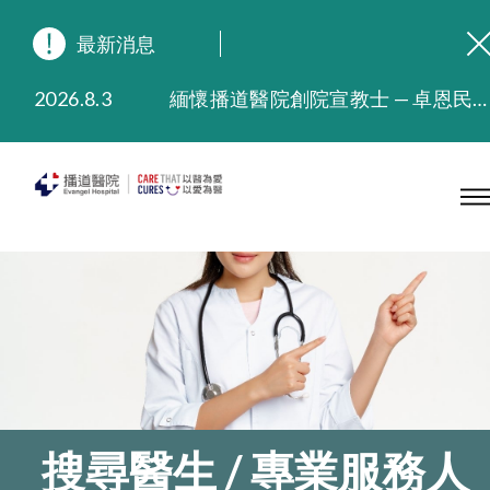
最新消息
2026.8.3
緬懷播道醫院創院宣教士 — 卓恩民醫生香港追思會
2026.3.20
晚間門診服務延長至晚上11時
2025.11.27
播道醫院為大埔火災受災人士提供全額資助情緒支援服務
2025.9.23
本院在暴雨或颱風警告信號 (包括黑色暴雨及8號或以上熱帶氣旋警告信號) 下，仍會維持有限度服務。如有查詢，可致電2711 5222。
2025.8.4
播道醫院體檢服務獲客戶正面評價
2025.7.21
播道醫院手機App已推出查閱病歷記錄及求診資料功能，請即下載
搜尋醫生 / 專業服務人