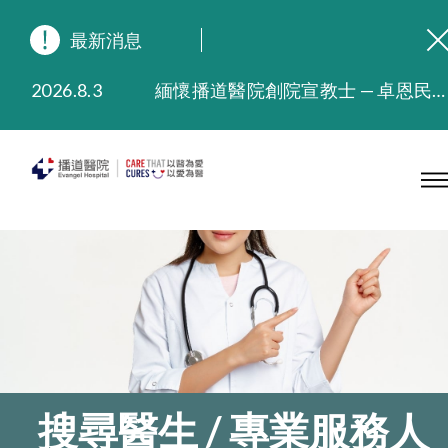
最新消息
2026.8.3
緬懷播道醫院創院宣教士 — 卓恩民醫生香港追思會
2026.3.20
晚間門診服務延長至晚上11時
2025.11.27
播道醫院為大埔火災受災人士提供全額資助情緒支援服務
2025.9.23
本院在暴雨或颱風警告信號 (包括黑色暴雨及8號或以上熱帶氣旋警告信號) 下，仍會維持有限度服務。如有查詢，可致電2711 5222。
2025.8.4
播道醫院體檢服務獲客戶正面評價
2025.7.21
播道醫院手機App已推出查閱病歷記錄及求診資料功能，請即下載
搜尋醫生 / 專業服務人