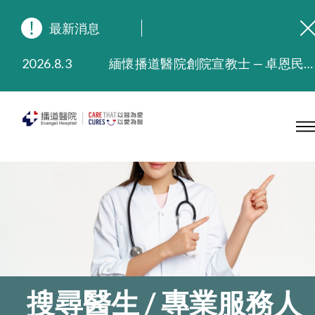
最新消息
2026.8.3
緬懷播道醫院創院宣教士 — 卓恩民醫生香港追思會
2026.3.20
晚間門診服務延長至晚上11時
2025.11.27
播道醫院為大埔火災受災人士提供全額資助情緒支援服務
2025.9.23
本院在暴雨或颱風警告信號 (包括黑色暴雨及8號或以上熱帶氣旋警告信號) 下，仍會維持有限度服務。如有查詢，可致電2711 5222。
2025.8.4
播道醫院體檢服務獲客戶正面評價
2025.7.21
播道醫院手機App已推出查閱病歷記錄及求診資料功能，請即下載
搜尋醫生 / 專業服務人