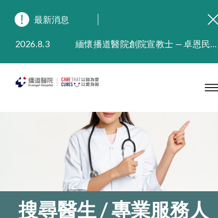
最新消息
2026.8.3
緬懷播道醫院創院宣教士 — 卓恩民醫生香港追思會
2026.3.20
晚間門診服務延長至晚上11時
2025.11.27
播道醫院為大埔火災受災人士提供全額資助情緒支援服務
2025.9.23
本院在暴雨或颱風警告信號 (包括黑色暴雨及8號或以上熱帶氣旋警告信號) 下，仍會維持有限度服務。如有查詢，可致電2711 5222。
2025.8.4
播道醫院體檢服務獲客戶正面評價
2025.7.21
播道醫院手機App已推出查閱病歷記錄及求診資料功能，請即下載
搜尋醫生 / 專業服務人