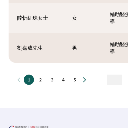
輔助醫療
陸忻紅珠女士
女
導
輔助醫療
劉嘉成先生
男
導
1
2
3
4
5