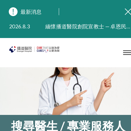
最新消息
2026.8.3
緬懷播道醫院創院宣教士 — 卓恩民醫生香港追思會
2026.3.20
晚間門診服務延長至晚上11時
2025.11.27
播道醫院為大埔火災受災人士提供全額資助情緒支援服務
2025.9.23
本院在暴雨或颱風警告信號 (包括黑色暴雨及8號或以上熱帶氣旋警告信號) 下，仍會維持有限度服務。如有查詢，可致電2711 5222。
2025.8.4
播道醫院體檢服務獲客戶正面評價
2025.7.21
播道醫院手機App已推出查閱病歷記錄及求診資料功能，請即下載
搜尋醫生 / 專業服務人