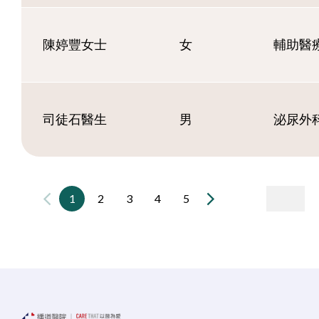
陳婷豐女士
女
輔助醫療
司徒石醫生
男
泌尿外
1
2
3
4
5