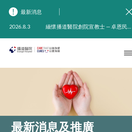
最新消息
2026.8.3
緬懷播道醫院創院宣教士 — 卓恩民醫生香港追思會
2026.3.20
晚間門診服務延長至晚上11時
2025.11.27
播道醫院為大埔火災受災人士提供全額資助情緒支援服務
2025.9.23
本院在暴雨或颱風警告信號 (包括黑色暴雨及8號或以上熱帶氣旋警告信號) 下，仍會維持有限度服務。如有查詢，可致電2711 5222。
2025.8.4
播道醫院體檢服務獲客戶正面評價
2025.7.21
播道醫院手機App已推出查閱病歷記錄及求診資料功能，請即下載
最新消息及推廣