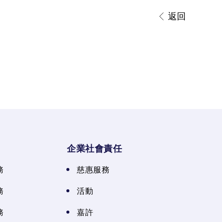
返回
企業社會責任
務
慈惠服務
務
活動
務
嘉許