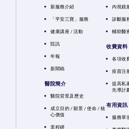
新服務介紹
內視鏡
「平安三寶」服務
診斷服
健康講座 / 活動
輔助醫
院訊
收費資料
年報
各項收
新聞稿
疫苗注
醫院簡介
提高私
先導計
醫院背景及歷史
有用資訊
成立目的 / 願景 / 使命 / 核
心價值
服務單
里程碑