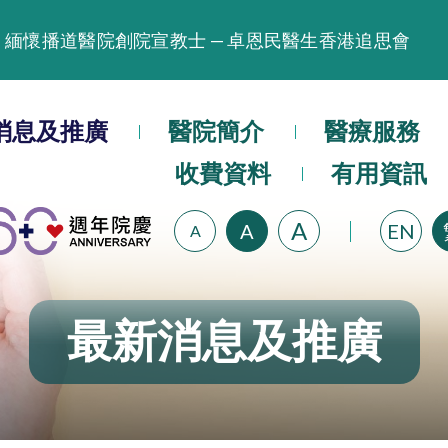
緬懷播道醫院創院宣教士 — 卓恩民醫生香港追思會
晚間門診服務延長至晚上11時
播道醫院為大埔火災受災人士提供全額資助情緒支援服
消息及推廣
醫院簡介
醫療服務
播道醫院體檢服務獲客戶正面評價
收費資料
有用資訊
播道醫院手機App已推出查閱病歷記錄及求診資料功能
A
A
EN
A
最新消息及推廣