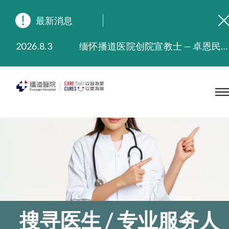
最新消息
2026.8.3
缅怀播道医院创院宣教士 — 卓恩民医生香港追思会
2026.3.20
晚间门诊服务延长至晚上11时
2025.11.27
播道医院为大埔火灾受灾人士提供全额资助情绪支援服务
2025.9.23
本院在暴雨或台风警告信号 (包括黑色暴雨及8号或以上热带气旋警告信号) 下，仍会维持有限度服务。如有查询，可致电2711 5222。
2025.8.4
播道医院体检服务获客户正面评价
2025.7.21
播道医院手机App已推出查阅病歷记录及求诊资料功能，请即下载
搜寻医生 / 专业服务人