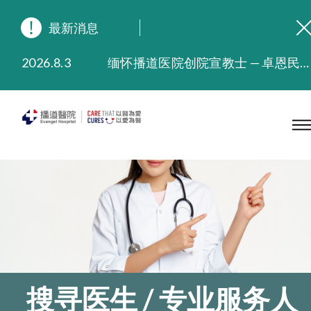
最新消息
2026.8.3
缅怀播道医院创院宣教士 — 卓恩民医生香港追思会
2026.3.20
晚间门诊服务延长至晚上11时
2025.11.27
播道医院为大埔火灾受灾人士提供全额资助情绪支援服务
2025.9.23
本院在暴雨或台风警告信号 (包括黑色暴雨及8号或以上热带气旋警告信号) 下，仍会维持有限度服务。如有查询，可致电2711 5222。
2025.8.4
播道医院体检服务获客户正面评价
2025.7.21
播道医院手机App已推出查阅病歷记录及求诊资料功能，请即下载
搜寻医生 / 专业服务人