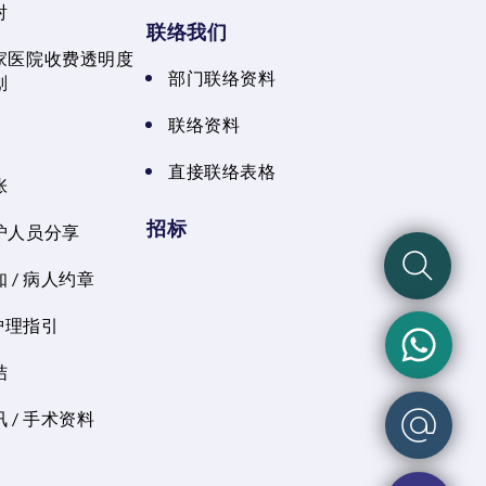
射
联络我们
家医院收费透明度
部门联络资料
划
联络资料
直接联络表格
张
招标
护人员分享
 / 病人约章
 护理指引
结
 / 手术资料