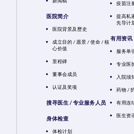
新闻稿
疫苗注
医院简介
提高私
先导计
医院背景及歷史
有用资讯
成立目的 / 愿景 / 使命 / 核
心价值
服务单
里程碑
专业医
董事会成员
入院须知
认证及奖项
药物 /
搜寻医生 / 专业服务人员
有用连
医生资讯
身体检查
体检计划