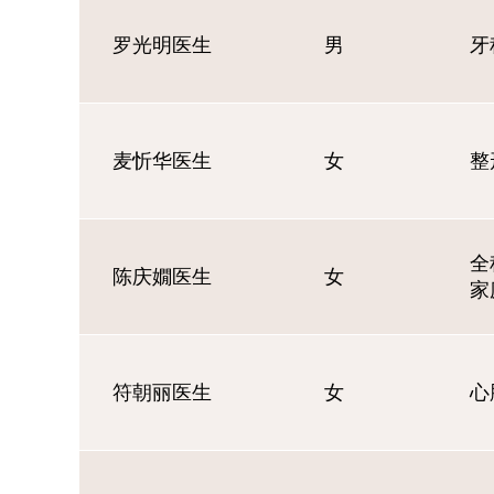
罗光明医生
男
牙
麦忻华医生
女
整
全
陈庆嫺医生
女
家
符朝丽医生
女
心