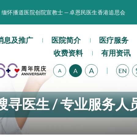
缅怀播道医院创院宣教士 — 卓恩民医生香港追思会
晚间门诊服务延长至晚上11时
播道医院为大埔火灾受灾人士提供全额资助情绪支援服
消息及推广
医院简介
医疗服务
播道医院体检服务获客户正面评价
收费资料
有用资讯
播道医院手机App已推出查阅病歷记录及求诊资料功能
A
A
EN
A
搜寻医生 / 专业服务人