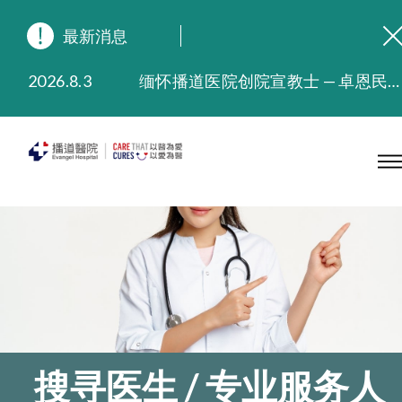
最新消息
2026.8.3
缅怀播道医院创院宣教士 — 卓恩民医生香港追思会
2026.3.20
晚间门诊服务延长至晚上11时
2025.11.27
播道医院为大埔火灾受灾人士提供全额资助情绪支援服务
2025.9.23
本院在暴雨或台风警告信号 (包括黑色暴雨及8号或以上热带气旋警告信号) 下，仍会维持有限度服务。如有查询，可致电2711 5222。
2025.8.4
播道医院体检服务获客户正面评价
2025.7.21
播道医院手机App已推出查阅病歷记录及求诊资料功能，请即下载
搜寻医生 / 专业服务人